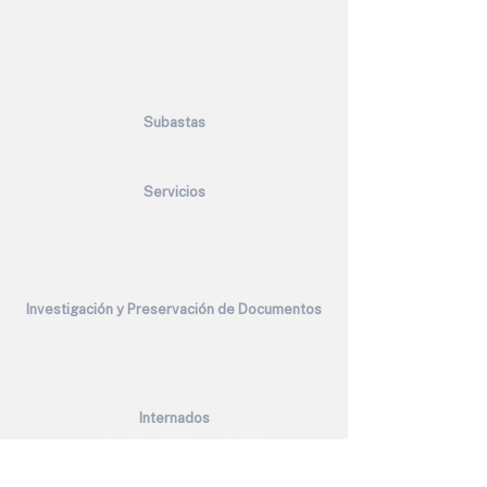
Talleres y Seminarios
Investigación y Preservación de Documentos
Internados
Legislatura
Sobre Nosotros
Subastas
Solicitud de Propuestas
Subastas
Servicios
SUTRA (Sistema Único de Trámite Legislativo)
Academia Legislativa
Participación Ciudadana
Promoción Turística del Capitolio
Traducciones de Leyes (EN)
Investigación y Preservación de Documentos
Biblioteca Legislativa
Carpetas del FBI
Borrador Código Civil 2010
Código Civil 2020 Comentado
Internados
Internado Córdova y Fernós
Internado Pilar Barbosa
Internado Jorge A. Ramos Comas