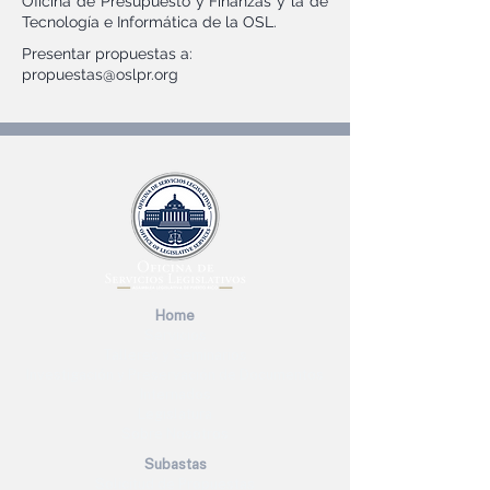
Oficina de Presupuesto y Finanzas y la de
Tecnología e Informática de la OSL.
Presentar propuestas a:
propuestas@oslpr.org
Home
Servicios
Talleres y Seminarios
Investigación y Preservación de Documentos
Internados
Legislatura
Sobre Nosotros
Subastas
Solicitud de Propuestas