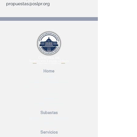
propuestas@oslpr.org
Home
Servicios
Talleres y Seminarios
Investigación y Preservación de Documentos
Internados
Legislatura
Sobre Nosotros
Subastas
Solicitud de Propuestas
Subastas
Servicios