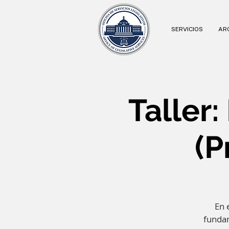
SERVICIOS
ARC
Taller
(P
En 
fundam