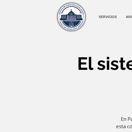
SERVICIOS
ARC
El sis
En Pu
esta co