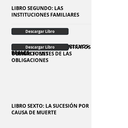
LIBRO SEGUNDO: LAS
INSTITUCIONES FAMILIARES
Descargar Libro
LIBRO TERCERO: LOS DERECHOS
LIBRO CUARTO: LAS
LIBRO QUINTO: LOS CONTRATOS
Descargar Libro
Descargar Libro
Descargar Libro
REALES
OBLIGACIONES
Y OTRAS FUENTES DE LAS
OBLIGACIONES
LIBRO SEXTO: LA SUCESIÓN POR
CAUSA DE MUERTE