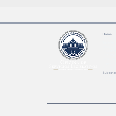
Home
Servicio
Talleres
Investig
Preserva
Docume
Internad
Legislat
Sobre N
Subasta
Solicitu
Subasta
Port