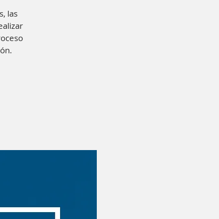
, las
ealizar
roceso
ión.