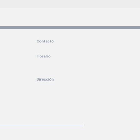
Contacto
Tel. (787) 721-5200
a y Fernós
arbosa
Horario
 A. Ramos Comas
Lunes a viernes:
ano de la OSL
8:30am - 5:00pm
sentantes
Dirección
 la Cámara
Edificio Medical Arts
 Rico
Calle Capitán
el Senado
Berreteaga
del Capitolio
Puerta de Tierra
San Juan, Puerto Rico
00902
 P.R.