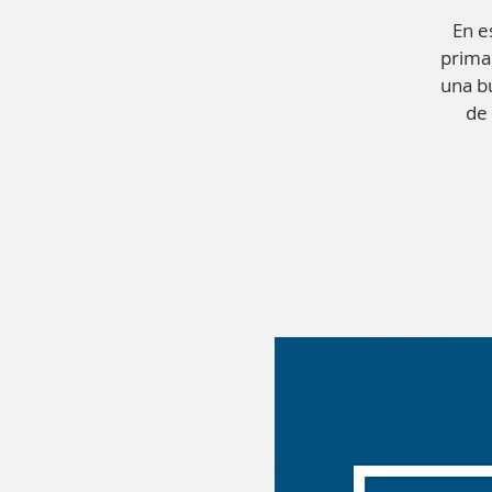
En e
primar
una b
de 