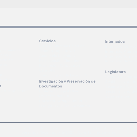
Servicios
Internados
s
SUTRA (Sistema Único de
Internado Córdov
 y Seminarios
Trámite Legislativo)
Internado Pilar B
ación y
Academia Legislativa
Internado Jorge
ción de
Participación Ciudadana
Internado de Ver
ntos
Promoción Turística del
os
Capitolio
Legislatura
ura
Traducciones de Leyes (EN)
Cámara de Repre
osotros
Investigación y Preservación de
Sesión en vivo de
s
Documentos
Senado de Puerto
d de Propuestas
Biblioteca Legislativa
Sesión en vivo d
s
Carpetas del FBI
Superintendencia 
Borrador Código Civil 2010
Código Civil 2020 Comentado
al Oficial de la Oficina de Servicios Legislativos de la Asamblea Legislativa de
Derechos Reservados © 2023 |
Advertencias Legales