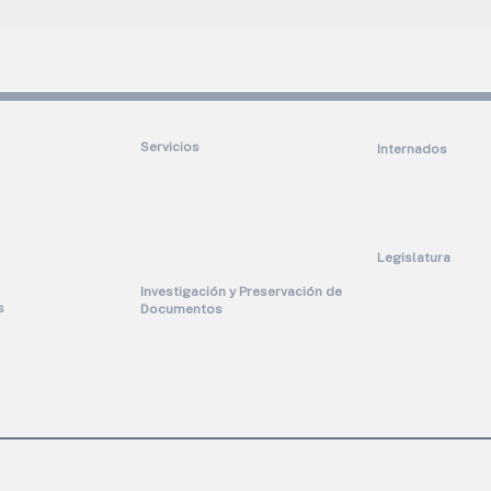
Servicios
Internados
s
SUTRA (Sistema Único de
Internado Córdov
 y Seminarios
Trámite Legislativo)
Internado Pilar B
ación y
Academia Legislativa
Internado Jorge
ción de
Participación Ciudadana
Internado de Ver
ntos
Promoción Turística del
os
Capitolio
Legislatura
ura
Traducciones de Leyes (EN)
Cámara de Repre
osotros
Investigación y Preservación de
Sesión en vivo de
s
Documentos
Senado de Puerto
d de Propuestas
Biblioteca Legislativa
Sesión en vivo d
s
Carpetas del FBI
Superintendencia 
Borrador Código Civil 2010
Código Civil 2020 Comentado
al Oficial de la Oficina de Servicios Legislativos de la Asamblea Legislativa de
Derechos Reservados © 2023 |
Advertencias Legales