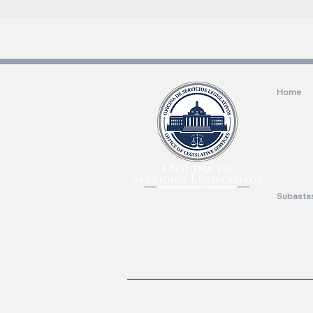
Home
Servicio
Talleres
Investig
Preserva
Docume
Internad
Legislat
Sobre N
Subasta
Solicitu
Subasta
Port