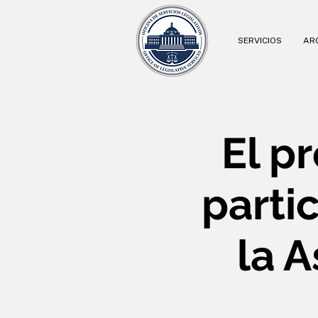
SERVICIOS
ARC
El pr
parti
la 