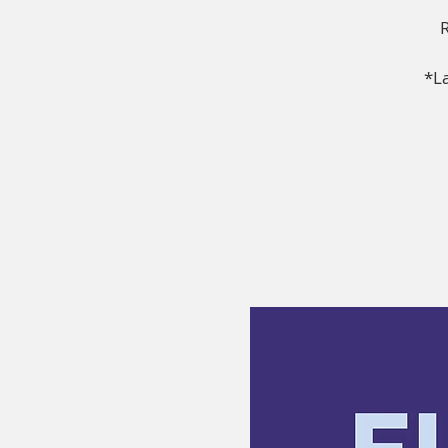
R
*La