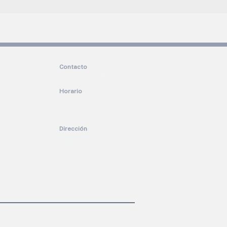
Contacto
Tel. (787) 721-5200
a y Fernós
arbosa
Horario
 A. Ramos Comas
Lunes a viernes:
ano de la OSL
8:30am - 5:00pm
sentantes
Dirección
 la Cámara
Edificio Medical Arts
 Rico
Calle Capitán
el Senado
Berreteaga
del Capitolio
Puerta de Tierra
San Juan, Puerto Rico
00902
 P.R.