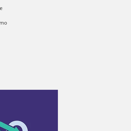
de
omo